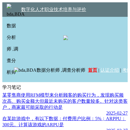
数字化人才职业技术培养与评价
首页
|
认证介绍
|
考
学习笔记
某零售商使用RFM模型来分析顾客的购买行为，发现购买频
次高、购买金额大但最近未购买的客户数量较多。针对这类客
户，商家最可能采取的行动是
2025-02-27
在某款游戏中，有以下数据：付费用户比例：5%；ARPPU：
300元。计算该游戏的ARPU是