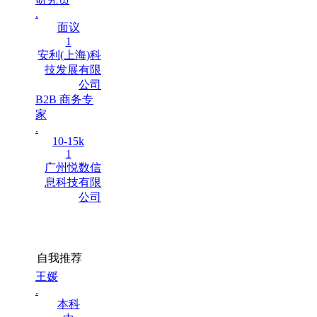
.
面议
1
安利(上海)科
技发展有限
公司
B2B 商务专
家
.
10-15k
1
广州悦数信
息科技有限
公司
自我推荐
王媛
.
本科