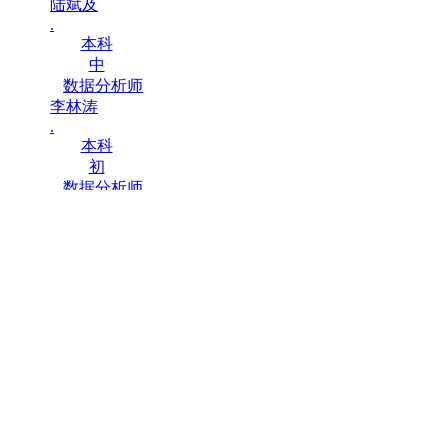
陆斌及
.
本科
中
数据分析师
李林涛
.
本科
初
数据分析师
专家讲座
数据分析职业规划公益讲座报道
中汽信科成功举办2023年市场调查研究专题培训班
AI时代应用统计的机遇与挑战
市场研究行业发展与未来公益讲座专题报道
从新经济增加值核算看我国经济新动能发展
第二期高校大数据可视化教学案例研修班
高校大数据可视化教学专题培训（面授与小组讨论课）