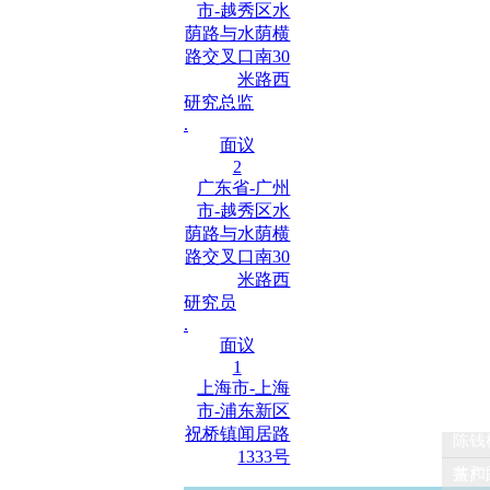
市-越秀区水
荫路与水荫横
路交叉口南30
米路西
研究总监
.
面议
2
广东省-广州
市-越秀区水
荫路与水荫横
路交叉口南30
米路西
研究员
.
面议
1
上海市-上海
市-浦东新区
祝桥镇闻居路
陈钱松
1333号
共和
董广志